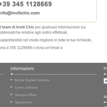
 team di Inviti Chic
per qualsiasi informazione sui
oblematiche relative agli ordini effettuati.
supportandoti nel modo migliore in tutte le tue richieste.
hiama il 345 1128669 o invia un’email a
Informazioni
P
Bozza Digitale Gratuita
Come ordinare
Stampa Offset
I
Spedizione