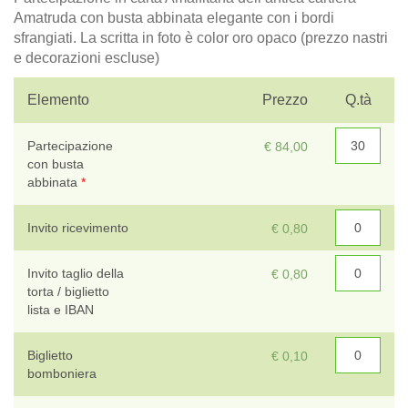
Amatruda con busta abbinata elegante con i bordi
sfrangiati. La scritta in foto è color oro opaco (prezzo nastri
e decorazioni escluse)
T
Elemento
Prezzo
Q.tà
Sc
Partecipazione
€ 84,00
con busta
abbinata
*
Invito ricevimento
€ 0,80
Invito taglio della
€ 0,80
torta / biglietto
lista e IBAN
Biglietto
€ 0,10
T
bomboniera
Sce