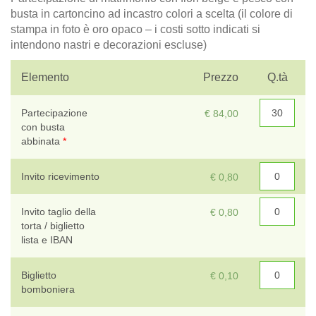
busta in cartoncino ad incastro colori a scelta (il colore di
stampa in foto è oro opaco – i costi sotto indicati si
intendono nastri e decorazioni escluse)
T
Elemento
Prezzo
Q.tà
Sc
Partecipazione
€ 84,00
con busta
abbinata
*
Invito ricevimento
€ 0,80
Invito taglio della
€ 0,80
torta / biglietto
lista e IBAN
Biglietto
€ 0,10
bomboniera