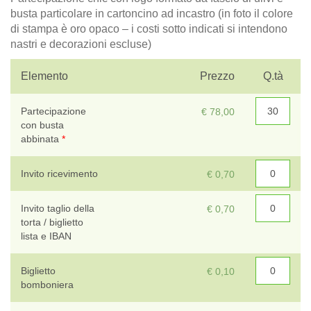
busta particolare in cartoncino ad incastro (in foto il colore
di stampa è oro opaco – i costi sotto indicati si intendono
nastri e decorazioni escluse)
T
Elemento
Prezzo
Q.tà
Sc
Partecipazione
€ 78,00
con busta
abbinata
*
Invito ricevimento
€ 0,70
Invito taglio della
€ 0,70
torta / biglietto
lista e IBAN
Biglietto
€ 0,10
bomboniera