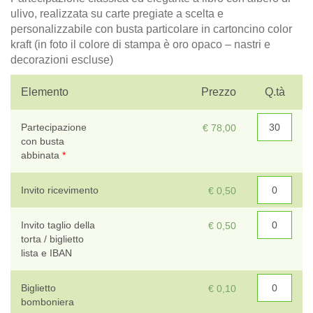
ulivo, realizzata su carte pregiate a scelta e
personalizzabile con busta particolare in cartoncino color
kraft (in foto il colore di stampa è oro opaco – nastri e
decorazioni escluse)
T
Elemento
Prezzo
Q.tà
Sc
Partecipazione
€ 78,00
con busta
abbinata
*
Invito ricevimento
€ 0,50
Invito taglio della
€ 0,50
torta / biglietto
lista e IBAN
Biglietto
€ 0,10
bomboniera