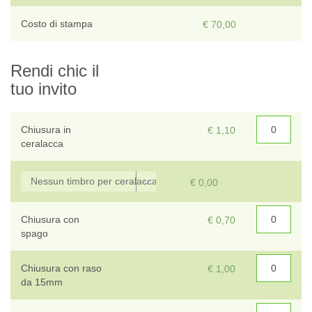
T
Costo di stampa
€ 70,00
Sce
Rendi chic il
tuo invito
Chiusura in
€ 1,10
ceralacca
€ 0,00
Chiusura con
€ 0,70
spago
Chiusura con raso
€ 1,00
da 15mm